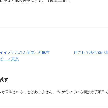
動車など低公害車にする。【横山三加子】
イイノナホさん個展－西麻布
何これ？珍生物が
で ／東京
残す
スが公開されることはありません。
※
が付いている欄は必須項目