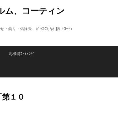
ルム、コーティン
あせ・曇り・傷除去、ｶﾞﾗｽの汚れ防止ｺｰﾃｨ
検
高機能ｺｰﾃｨﾝｸﾞ
索:
「第１０