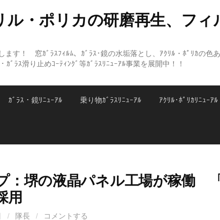
リル・ポリカの研磨再生、フィ
す！ 窓ｶﾞﾗｽﾌｨﾙﾑ、ｶﾞﾗｽ･鏡の水垢落とし、ｱｸﾘﾙ・ﾎﾟﾘｶの色
ｨﾝｸﾞ・ｶﾞﾗｽ滑り止めｺｰﾃｨﾝｸﾞ等ｶﾞﾗｽﾘﾆｭｰｱﾙ事業を展開中！！
ｶﾞﾗｽ・鏡ﾘﾆｭｰｱﾙ
乗り物ｶﾞﾗｽﾘﾆｭｰｱﾙ
ｱｸﾘﾙ･ﾎﾟﾘｶﾘﾆｭｰｱﾙ
プ：堺の液晶パネル工場が稼働 
採用
日
/
隊長
/
コメントする