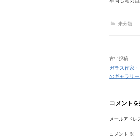
車両も電気自
未分類
投
古い投稿
ガラス作家・
稿
のギャラリー
ナ
ビ
コメントを
ゲ
メールアドレ
ー
シ
コメント
※