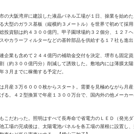
市の大阪湾岸に建設した液晶パネル工場が１日、操業を始めた
る大型のガラス基板（縦横約３メートル）を世界で初めて採用
総投資額は約４３００億円。甲子園球場約３２個分、１２７ヘ
スやカラーフィルターなどの基幹部品を供給する１７社も進出
連企業も含めて２４４億円の補助金交付を決定、堺市も固定資
割（約３００億円分）削減して誘致した。敷地内には薄膜太陽
年３月までに稼働する予定だ。
は月産３万６０００枚からスタート。需要を見極めながら月産
げる。４２型換算で年産１３００万台で、国内外の他メーカー
もこだわった。照明はすべて長寿命で省電力のＬＥＤ（発光ダ
池工場の完成後は、太陽電池パネルを各工場の屋根に設置し、