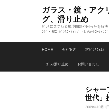
コ
ガラス・鏡・アク
ン
テ
グ、滑り止め
ン
ｶﾞﾗｽにまつわる環境問題や困ったを解決しま
ツ
ﾝｸﾞ・省ｴﾈｶﾞﾗｽｺｰﾃｨﾝｸﾞ・UVｶｯﾄｺｰﾃ
へ
ス
キ
HOME
会社案内
窓ｶﾞﾗｽﾌｨﾙﾑ
ッ
プ
ｶﾞﾗｽ滑り止め
お問い合わせ
シャー
世代」
2009年10月1